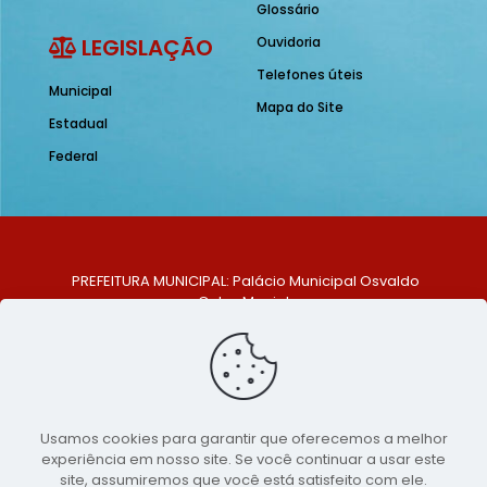
Glossário
LEGISLAÇÃO
Ouvidoria
Telefones úteis
Municipal
Mapa do Site
Estadual
Federal
PREFEITURA MUNICIPAL: Palácio Municipal Osvaldo
Celso Maciel
ENDEREÇO: Praça Historiador Adalberto Paiva, nº 1,
Centro, São Bento do Una - PE. CEP: 553370-128
TELEFONE: (81) 99548-1569
E-MAIL: ouvidoria@saobentodouna.pe.gov.br
Siga-nos nas redes sociais:
Usamos cookies para garantir que oferecemos a melhor
experiência em nosso site. Se você continuar a usar este
Copyright 2021-2026 - Assessoria de Comunicação da
site, assumiremos que você está satisfeito com ele.