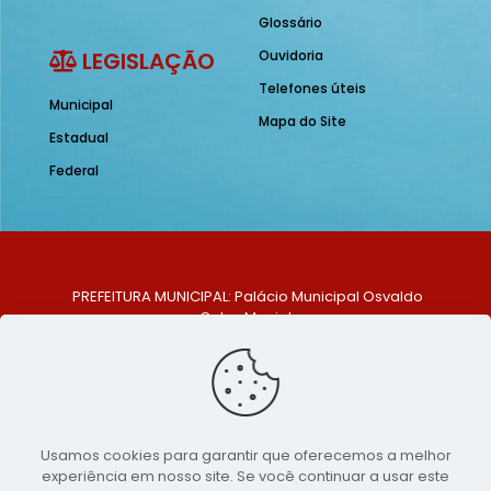
Glossário
LEGISLAÇÃO
Ouvidoria
Telefones úteis
Municipal
Mapa do Site
Estadual
Federal
PREFEITURA MUNICIPAL: Palácio Municipal Osvaldo
Celso Maciel
ENDEREÇO: Praça Historiador Adalberto Paiva, nº 1,
Centro, São Bento do Una - PE. CEP: 553370-128
TELEFONE: (81) 99548-1569
E-MAIL: ouvidoria@saobentodouna.pe.gov.br
Siga-nos nas redes sociais:
Usamos cookies para garantir que oferecemos a melhor
experiência em nosso site. Se você continuar a usar este
Copyright 2021-2026 - Assessoria de Comunicação da