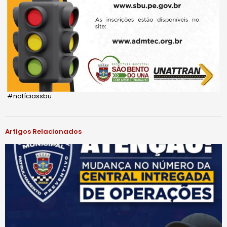
#notíciassbu
Artigos Relacionados