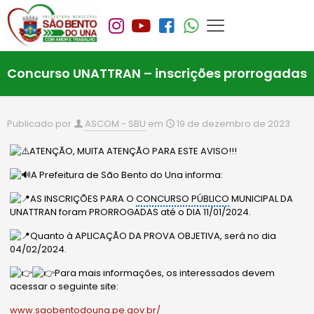
Concurso UNATTRAN – inscrições prorrogadas
Publicado por
ASCOM - SBU
em
19 de dezembro de 2023
ATENÇÃO, MUITA ATENÇÃO PARA ESTE AVISO!!!
A Prefeitura de São Bento do Una informa:
AS INSCRIÇÕES PARA O
CONCURSO PÚBLICO
MUNICIPAL DA
UNATTRAN foram PRORROGADAS até o DIA 11/01/2024.
Quanto à APLICAÇÃO DA PROVA OBJETIVA, será no dia
04/02/2024.
Para mais informações, os interessados devem
acessar o seguinte site:
www.saobentodouna.pe.gov.br/