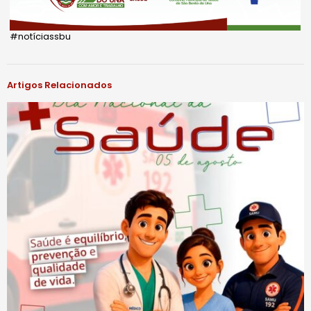
#notíciassbu
Artigos Relacionados