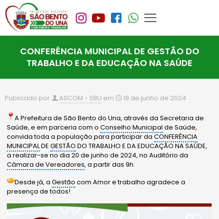
CONFERÊNCIA MUNICIPAL DE GESTÃO DO
TRABALHO E DA EDUCAÇÃO NA SAÚDE
Publicado por
ASCOM - SBU
em
19 de junho de 2024
A Prefeitura de São Bento do Una, através da Secretaria de
Saúde, e em parceria com o
Conselho Municipal
de Saúde,
convida toda a população para participar da
CONFERÊNCIA
MUNICIPAL
DE
GESTÃO
DO TRABALHO E DA EDUCAÇÃO NA SAÚDE,
a realizar-se no dia 20 de junho de 2024, no Auditório da
Câmara de Vereadores
, a partir das 9h.
Desde já, a
Gestão
com Amor e trabalho agradece a
presença de todos!