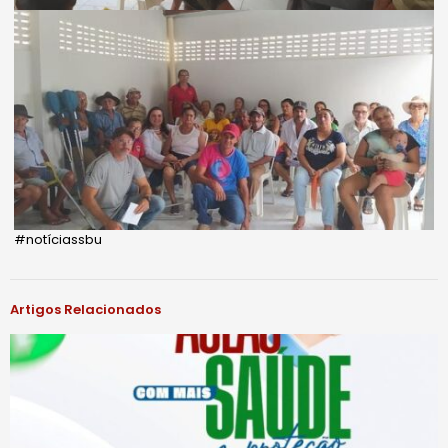
#notíciassbu
Artigos Relacionados