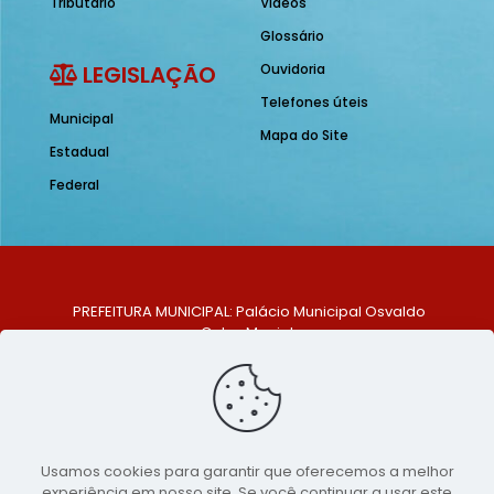
Tributário
Vídeos
Glossário
LEGISLAÇÃO
Ouvidoria
Telefones úteis
Municipal
Mapa do Site
Estadual
Federal
PREFEITURA MUNICIPAL: Palácio Municipal Osvaldo
Celso Maciel
ENDEREÇO: Praça Historiador Adalberto Paiva, nº 1,
Centro, São Bento do Una - PE. CEP: 553370-128
TELEFONE: (81) 99548-1569
E-MAIL: ouvidoria@saobentodouna.pe.gov.br
Siga-nos nas redes sociais:
Usamos cookies para garantir que oferecemos a melhor
experiência em nosso site. Se você continuar a usar este