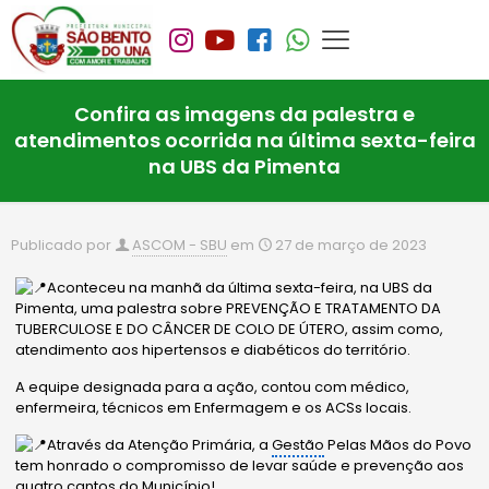
Confira as imagens da palestra e
atendimentos ocorrida na última sexta-feira
na UBS da Pimenta
Publicado por
ASCOM - SBU
em
27 de março de 2023
Aconteceu na manhã da última sexta-feira, na UBS da
Pimenta, uma palestra sobre PREVENÇÃO E TRATAMENTO DA
TUBERCULOSE E DO CÂNCER DE COLO DE ÚTERO, assim como,
atendimento aos hipertensos e diabéticos do território.
A equipe designada para a ação, contou com médico,
enfermeira, técnicos em Enfermagem e os ACSs locais.
Através da Atenção Primária, a
Gestão
Pelas Mãos do Povo
tem honrado o compromisso de levar saúde e prevenção aos
quatro cantos do Município!