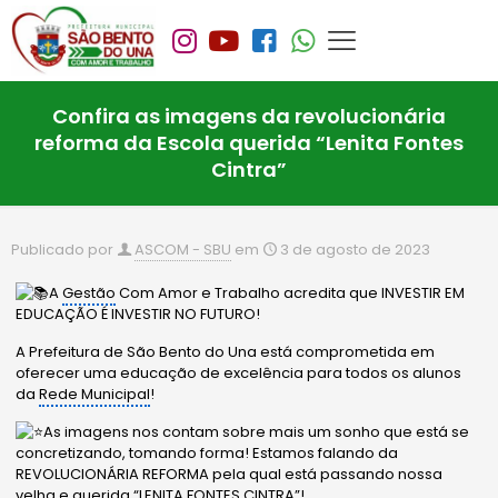
Confira as imagens da revolucionária
reforma da Escola querida “Lenita Fontes
Cintra”
Publicado por
ASCOM - SBU
em
3 de agosto de 2023
A
Gestão
Com Amor e Trabalho acredita que INVESTIR EM
EDUCAÇÃO É INVESTIR NO FUTURO!
A Prefeitura de São Bento do Una está comprometida em
oferecer uma educação de excelência para todos os alunos
da
Rede Municipal
!
As imagens nos contam sobre mais um sonho que está se
concretizando, tomando forma! Estamos falando da
REVOLUCIONÁRIA REFORMA pela qual está passando nossa
velha e querida “LENITA FONTES CINTRA”!