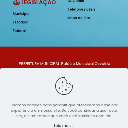
LEGISLAÇÃO
Ouvidoria
Telefones úteis
Municipal
Mapa do Site
Estadual
Federal
PREFEITURA MUNICIPAL: Palácio Municipal Osvaldo
Celso Maciel
ENDEREÇO: Praça Historiador Adalberto Paiva, nº 1,
Centro, São Bento do Una - PE. CEP: 553370-128
TELEFONE: (81) 99548-1569
E-MAIL: ouvidoria@saobentodouna.pe.gov.br
Siga-nos nas redes sociais:
Usamos cookies para garantir que oferecemos a melhor
experiência em nosso site. Se você continuar a usar este
Copyright 2021-2026 - Assessoria de Comunicação da
site, assumiremos que você está satisfeito com ele.
Prefeitura de São Bento do Una - PE
Leia mais...