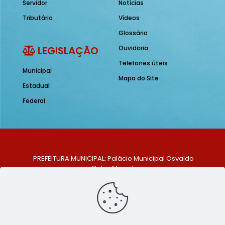
Servidor
Notícias
Tributário
Vídeos
Glossário
LEGISLAÇÃO
Ouvidoria
Telefones úteis
Municipal
Mapa do Site
Estadual
Federal
PREFEITURA MUNICIPAL: Palácio Municipal Osvaldo
Celso Maciel
ENDEREÇO: Praça Historiador Adalberto Paiva, nº 1,
Centro, São Bento do Una - PE. CEP: 553370-128
TELEFONE: (81) 99548-1569
E-MAIL: ouvidoria@saobentodouna.pe.gov.br