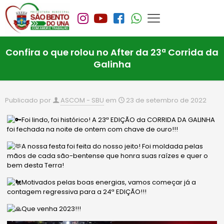
Confira o que rolou no After da 23ª Corrida da
Galinha
Publicado por
ASCOM - SBU
em
23 de setembro de 2022
Foi lindo, foi histórico! A 23ª EDIÇÃO da CORRIDA DA GALINHA
foi fechada na noite de ontem com chave de ouro!!!
A nossa festa foi feita do nosso jeito! Foi moldada pelas
mãos de cada são-bentense que honra suas raízes e quer o
bem desta Terra!
Motivados pelas boas energias, vamos começar já a
contagem regressiva para a 24ª EDIÇÃO!!!
Que venha 2023!!!