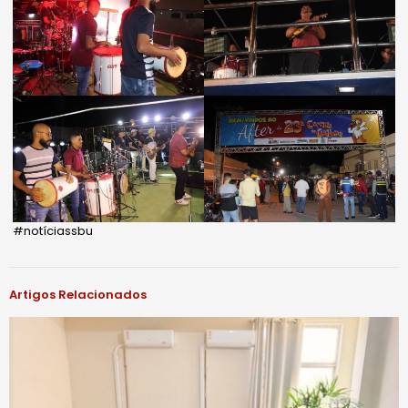
#notíciassbu
Artigos Relacionados