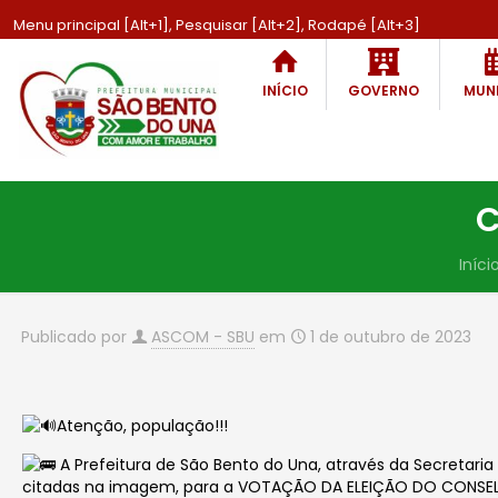
Menu principal [Alt+1], Pesquisar [Alt+2], Rodapé [Alt+3]
INÍCIO
GOVERNO
MUNI
C
Iníci
Publicado por
ASCOM - SBU
em
1 de outubro de 2023
Atenção, população!!!
A Prefeitura de São Bento do Una, através da Secretaria d
citadas na imagem, para a VOTAÇÃO DA ELEIÇÃO DO CONSEL