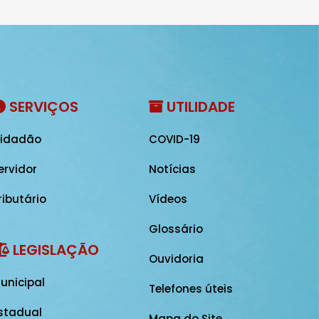
SERVIÇOS
UTILIDADE
idadão
COVID-19
ervidor
Notícias
ributário
Vídeos
Glossário
LEGISLAÇÃO
Ouvidoria
unicipal
Telefones úteis
stadual
Mapa do Site