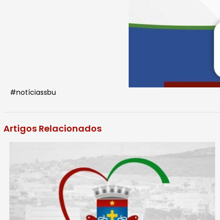
#notíciassbu
Artigos Relacionados