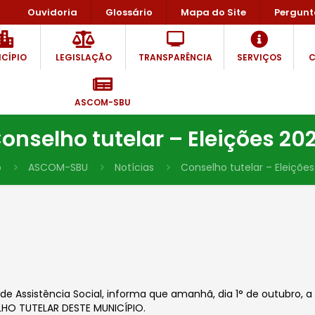
Ouvidoria
Glossário
Mapa do Site
Pergunt
CÍPIO
LEGISLAÇÃO
TRANSPARÊNCIA
SERVIÇOS
C
ASCOM-SBU
onselho tutelar – Eleições 20
o
ASCOM-SBU
Notícias
Conselho tutelar – Eleiçõe
e Assistência Social, informa que amanhã, dia 1° de outubro, a p
HO TUTELAR DESTE MUNICÍPIO.