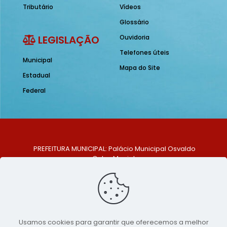
Tributário
Vídeos
Glossário
LEGISLAÇÃO
Ouvidoria
Telefones úteis
Municipal
Mapa do Site
Estadual
Federal
PREFEITURA MUNICIPAL: Palácio Municipal Osvaldo
Celso Maciel
ENDEREÇO: Praça Historiador Adalberto Paiva, nº 1,
Centro, São Bento do Una - PE. CEP: 553370-128
TELEFONE: (81) 99548-1569
E-MAIL: ouvidoria@saobentodouna.pe.gov.br
Siga-nos nas redes sociais:
Usamos cookies para garantir que oferecemos a melhor