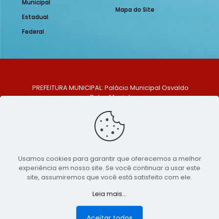
Municipal
Mapa do Site
Estadual
Federal
PREFEITURA MUNICIPAL: Palácio Municipal Osvaldo
Celso Maciel
ENDEREÇO: Praça Historiador Adalberto Paiva, nº 1,
Centro, São Bento do Una - PE. CEP: 553370-128
TELEFONE: (81) 99548-1569
E-MAIL: ouvidoria@saobentodouna.pe.gov.br
Siga-nos nas redes sociais:
Usamos cookies para garantir que oferecemos a melhor
experiência em nosso site. Se você continuar a usar este
Copyright 2021-2026 - Assessoria de Comunicação da
site, assumiremos que você está satisfeito com ele.
Prefeitura de São Bento do Una - PE
Leia mais...
Página desenvolvida pela agência de
publicidade
LumusWeb - Agência Digital
Aceitar todos