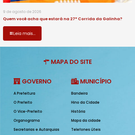
9 de agosto de 2026
Quem você acha que estará na 27ª Corrida da Galinha?
Leia mais...
MAPA DO SITE
GOVERNO
MUNICÍPIO
A Prefeitura
Bandeira
O Prefeito
Hino da Cidade
O Vice-Prefeito
História
Organograma
Mapa da cidade
Secretarias e Autarquias
Telefones úteis