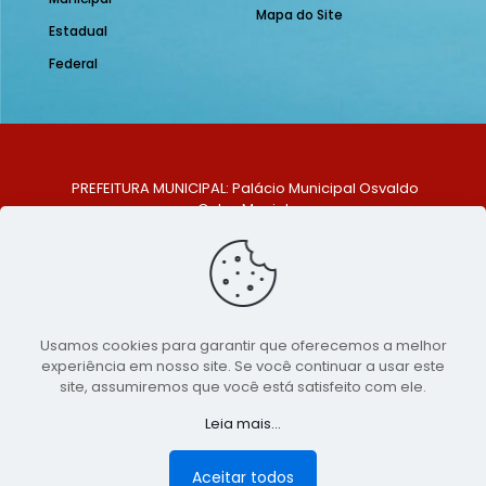
Mapa do Site
Estadual
Federal
PREFEITURA MUNICIPAL: Palácio Municipal Osvaldo
Celso Maciel
ENDEREÇO: Praça Historiador Adalberto Paiva, nº 1,
Centro, São Bento do Una - PE. CEP: 553370-128
TELEFONE: (81) 99548-1569
E-MAIL: ouvidoria@saobentodouna.pe.gov.br
Siga-nos nas redes sociais:
Usamos cookies para garantir que oferecemos a melhor
experiência em nosso site. Se você continuar a usar este
Copyright 2021-2026 - Assessoria de Comunicação da
site, assumiremos que você está satisfeito com ele.
Prefeitura de São Bento do Una - PE
Leia mais...
Página desenvolvida pela agência de
publicidade
LumusWeb - Agência Digital
Aceitar todos