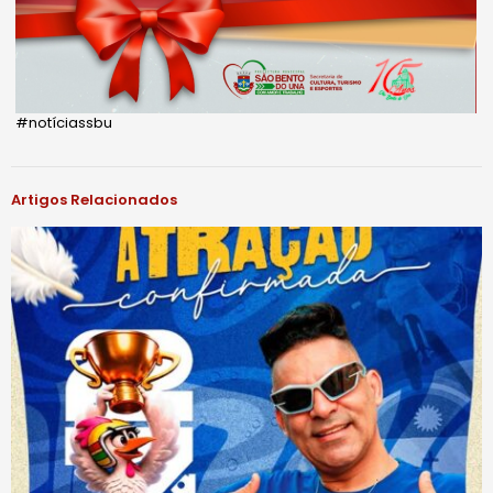
#notíciassbu
Artigos Relacionados