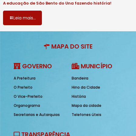
A educação de São Bento do Una fazendo história!
Leia mais...
MAPA DO SITE
GOVERNO
MUNICÍPIO
A Prefeitura
Bandeira
O Prefeito
Hino da Cidade
O Vice-Prefeito
História
Organograma
Mapa da cidade
Secretarias e Autarquias
Telefones úteis
TRANSPARÊNCIA