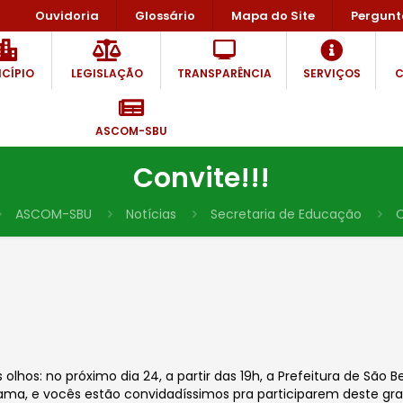
Ouvidoria
Glossário
Mapa do Site
Pergunt
CÍPIO
LEGISLAÇÃO
TRANSPARÊNCIA
SERVIÇOS
C
ASCOM-SBU
Convite!!!
ASCOM-SBU
Notícias
Secretaria de Educação
C
lhos: no próximo dia 24, a partir das 19h, a Prefeitura de São
ma, e vocês estão convidadíssimos pra participarem deste gr