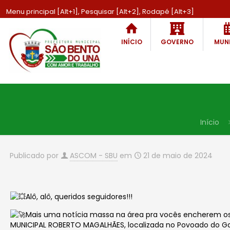
Menu principal [Alt+1], Pesquisar [Alt+2], Rodapé [Alt+3]
INÍCIO
GOVERNO
MUNI
Início
Publicado por
ASCOM - SBU
em
21 de maio de 2024
Alô, alô, queridos seguidores!!!
Mais uma notícia massa na área pra vocês encherem os o
MUNICIPAL ROBERTO MAGALHÃES, localizada no Povoado do Ga