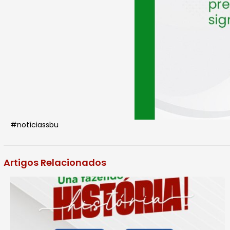
#notíciassbu
Artigos Relacionados