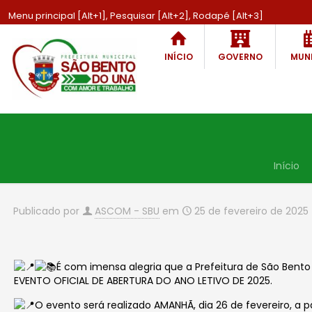
Menu principal [Alt+1], Pesquisar [Alt+2], Rodapé [Alt+3]
INÍCIO
GOVERNO
MUNI
Início
Publicado por
ASCOM - SBU
em
25 de fevereiro de 2025
É com imensa alegria que a Prefeitura de São Bento
EVENTO OFICIAL DE ABERTURA DO ANO LETIVO DE 2025.
O evento será realizado AMANHÃ, dia 26 de fevereiro, a p