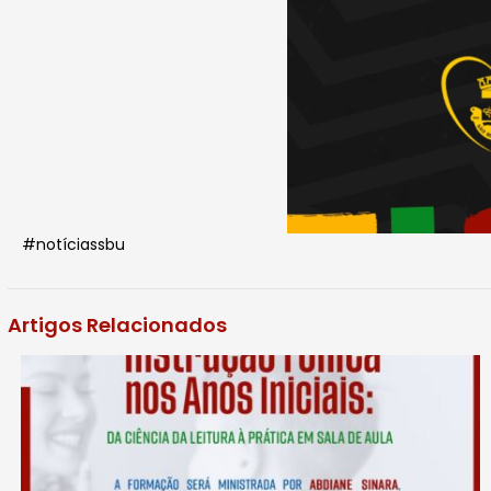
#notíciassbu
Artigos Relacionados