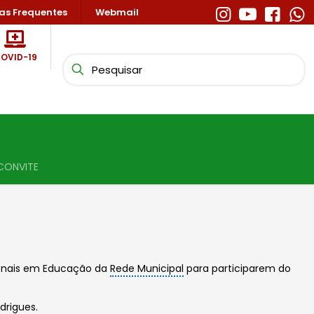
as Frequentes
Webmail
OVID-19
CONVITE
sionais em Educação da
Rede Municipal
para participarem do
drigues.