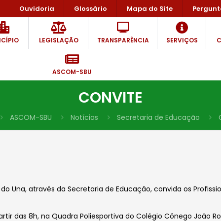
Ouvidoria
Glossário
Mapa do Site
Pergunt
CÍPIO
LEGISLAÇÃO
TRANSPARÊNCIA
SERVIÇOS
C
ASCOM-SBU
CONVITE
ASCOM-SBU
Notícias
Secretaria de Educação
 do Una, através da Secretaria de Educação, convida os Profis
artir das 8h, na Quadra Poliesportiva do Colégio Cônego João Ro