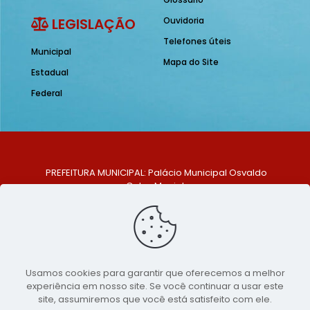
LEGISLAÇÃO
Ouvidoria
Telefones úteis
Municipal
Mapa do Site
Estadual
Federal
PREFEITURA MUNICIPAL: Palácio Municipal Osvaldo
Celso Maciel
ENDEREÇO: Praça Historiador Adalberto Paiva, nº 1,
Centro, São Bento do Una - PE. CEP: 553370-128
TELEFONE: (81) 99548-1569
E-MAIL: ouvidoria@saobentodouna.pe.gov.br
Siga-nos nas redes sociais:
Usamos cookies para garantir que oferecemos a melhor
experiência em nosso site. Se você continuar a usar este
Copyright 2021-2026 - Assessoria de Comunicação da
site, assumiremos que você está satisfeito com ele.
Prefeitura de São Bento do Una - PE