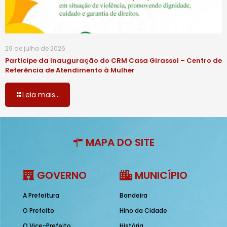
29 de julho de 2026
Participe da inauguração do CRM Casa Girassol – Centro de
Referência de Atendimento à Mulher
Leia mais...
MAPA DO SITE
GOVERNO
MUNICÍPIO
A Prefeitura
Bandeira
O Prefeito
Hino da Cidade
O Vice-Prefeito
História