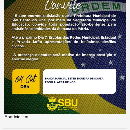
#notíciassbu