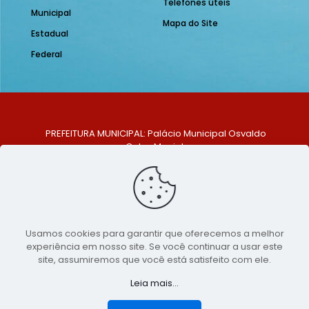
Telefones úteis
Municipal
Mapa do Site
Estadual
Federal
PREFEITURA MUNICIPAL: Palácio Municipal Osvaldo
Celso Maciel
ENDEREÇO: Praça Historiador Adalberto Paiva, nº 1,
Centro, São Bento do Una - PE. CEP: 553370-128
TELEFONE: (81) 99548-1569
E-MAIL: ouvidoria@saobentodouna.pe.gov.br
Siga-nos nas redes sociais:
Usamos cookies para garantir que oferecemos a melhor
experiência em nosso site. Se você continuar a usar este
Copyright 2021-2026 - Assessoria de Comunicação da
site, assumiremos que você está satisfeito com ele.
Prefeitura de São Bento do Una - PE
Leia mais...
Página desenvolvida pela agência de
publicidade
LumusWeb - Agência Digital