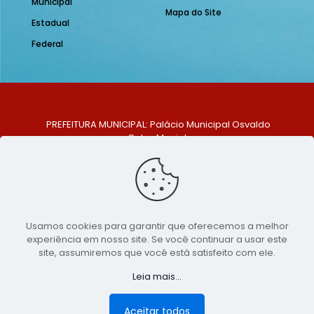
Municipal
Mapa do Site
Estadual
Federal
PREFEITURA MUNICIPAL: Palácio Municipal Osvaldo
Celso Maciel
ENDEREÇO: Praça Historiador Adalberto Paiva, nº 1,
Centro, São Bento do Una - PE. CEP: 553370-128
TELEFONE: (81) 99548-1569
E-MAIL: ouvidoria@saobentodouna.pe.gov.br
Siga-nos nas redes sociais:
Usamos cookies para garantir que oferecemos a melhor
experiência em nosso site. Se você continuar a usar este
Copyright 2021-2026 - Assessoria de Comunicação da
site, assumiremos que você está satisfeito com ele.
Prefeitura de São Bento do Una - PE
Leia mais...
Página desenvolvida pela agência de
publicidade
LumusWeb - Agência Digital
Aceitar todos