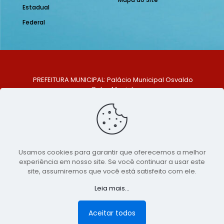
Estadual
Federal
PREFEITURA MUNICIPAL: Palácio Municipal Osvaldo
Celso Maciel
ENDEREÇO: Praça Historiador Adalberto Paiva, nº 1,
Centro, São Bento do Una - PE. CEP: 553370-128
TELEFONE: (81) 99548-1569
E-MAIL: ouvidoria@saobentodouna.pe.gov.br
Siga-nos nas redes sociais:
Usamos cookies para garantir que oferecemos a melhor
experiência em nosso site. Se você continuar a usar este
Copyright 2021-2026 - Assessoria de Comunicação da
site, assumiremos que você está satisfeito com ele.
Prefeitura de São Bento do Una - PE
Leia mais...
Página desenvolvida pela agência de
publicidade
LumusWeb - Agência Digital
Aceitar todos