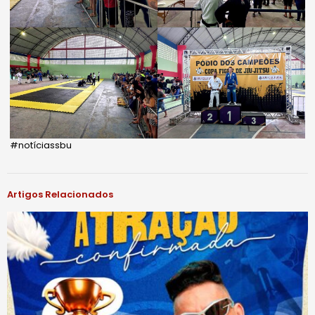
#notíciassbu
Artigos Relacionados