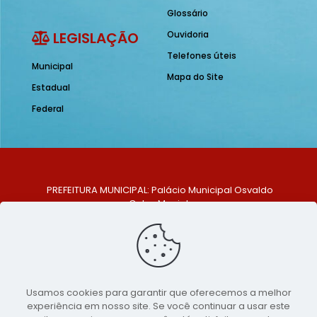
Glossário
LEGISLAÇÃO
Ouvidoria
Telefones úteis
Municipal
Mapa do Site
Estadual
Federal
PREFEITURA MUNICIPAL: Palácio Municipal Osvaldo
Celso Maciel
ENDEREÇO: Praça Historiador Adalberto Paiva, nº 1,
Centro, São Bento do Una - PE. CEP: 553370-128
TELEFONE: (81) 99548-1569
E-MAIL: ouvidoria@saobentodouna.pe.gov.br
Siga-nos nas redes sociais:
Usamos cookies para garantir que oferecemos a melhor
experiência em nosso site. Se você continuar a usar este
Copyright 2021-2026 - Assessoria de Comunicação da