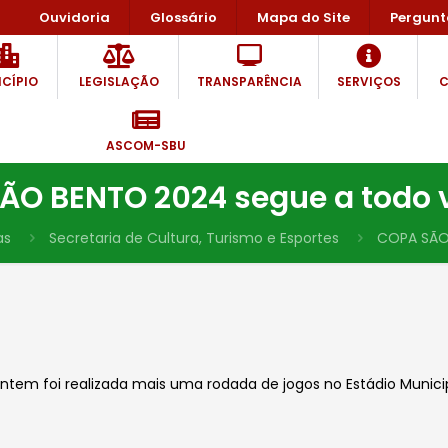
Ouvidoria
Glossário
Mapa do Site
Pergunt
CÍPIO
LEGISLAÇÃO
TRANSPARÊNCIA
SERVIÇOS
C
ASCOM-SBU
ÃO BENTO 2024 segue a todo v
as
Secretaria de Cultura, Turismo e Esportes
COPA SÃO 
em foi realizada mais uma rodada de jogos no Estádio Municipa