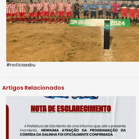
#notíciassbu
Artigos Relacionados