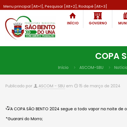
Menu principal [Alt+1], Pesquisar [Alt+2], Rodapé [Alt+3]
INÍCIO
GOVERNO
MUNI
COPA S
Início
ASCOM-SBU
Notíci
Publicado por
ASCOM - SBU
em
15 de março de 2024
A COPA SÃO BENTO 2024 segue a todo vapor na noite de ont
*Guarani do Morro;