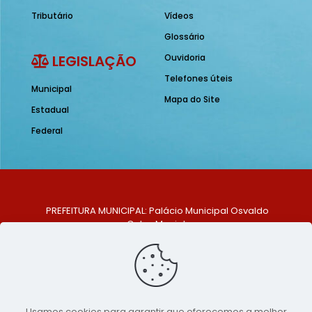
Tributário
Vídeos
Glossário
LEGISLAÇÃO
Ouvidoria
Telefones úteis
Municipal
Mapa do Site
Estadual
Federal
PREFEITURA MUNICIPAL: Palácio Municipal Osvaldo
Celso Maciel
ENDEREÇO: Praça Historiador Adalberto Paiva, nº 1,
Centro, São Bento do Una - PE. CEP: 553370-128
TELEFONE: (81) 99548-1569
E-MAIL: ouvidoria@saobentodouna.pe.gov.br
Siga-nos nas redes sociais:
Usamos cookies para garantir que oferecemos a melhor