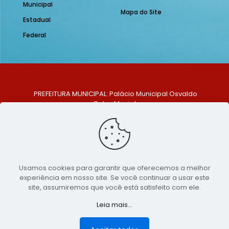
Municipal
Mapa do Site
Estadual
Federal
PREFEITURA MUNICIPAL: Palácio Municipal Osvaldo
Celso Maciel
ENDEREÇO: Praça Historiador Adalberto Paiva, nº 1,
Centro, São Bento do Una - PE. CEP: 553370-128
TELEFONE: (81) 99548-1569
E-MAIL: ouvidoria@saobentodouna.pe.gov.br
Siga-nos nas redes sociais:
Usamos cookies para garantir que oferecemos a melhor
experiência em nosso site. Se você continuar a usar este
Copyright 2021-2026 - Assessoria de Comunicação da
site, assumiremos que você está satisfeito com ele.
Prefeitura de São Bento do Una - PE
Leia mais...
Página desenvolvida pela agência de
publicidade
LumusWeb - Agência Digital