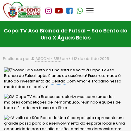
Copa TV Asa Branca de Futsal – São Bento do
Una X Àguas Belas
Publicado por
ASCOM - SBU
em
12 de abril de 2025
Nossa São Bento do Una está de volta à Copa TV Asa
Branca de Futsal, após 9 anos de ausência! Essa retomada é
fruto do investimento da
Gestão
Com Amor e Trabalho n
essa
modalidade esportiva!
A Copa TV Asa Branca caracteriza-se como uma das
maiores competições de Pernambuco, reunindo equipes de
todo o Estado em busca do título.
A volta de São Bento do Una à competição representa um
grande passo para o desenvolvimento do esporte local e uma
oportunidade para os atletas são-bentenses demonstrarem