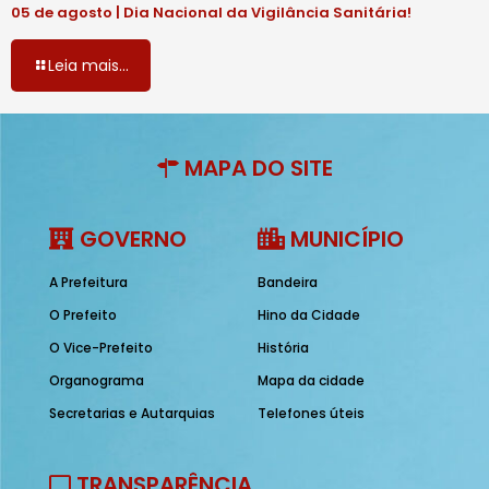
05 de agosto | Dia Nacional da Vigilância Sanitária!
Leia mais...
MAPA DO SITE
GOVERNO
MUNICÍPIO
A Prefeitura
Bandeira
O Prefeito
Hino da Cidade
O Vice-Prefeito
História
Organograma
Mapa da cidade
Secretarias e Autarquias
Telefones úteis
TRANSPARÊNCIA