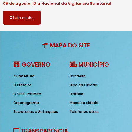
05 de agosto | Dia Nacional da Vigilância Sanitária!
Leia mais...
MAPA DO SITE
GOVERNO
MUNICÍPIO
A Prefeitura
Bandeira
O Prefeito
Hino da Cidade
O Vice-Prefeito
História
Organograma
Mapa da cidade
Secretarias e Autarquias
Telefones úteis
TRANSPARÊNCIA