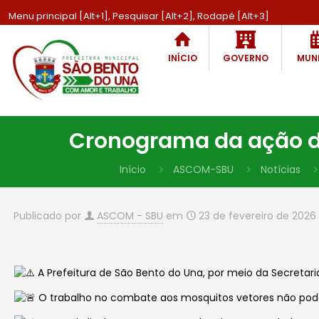
Menu principal [Alt+1], Pesquisar [Alt+2], Rodapé [Alt+3]
INÍCIO
GOVERNO
MUNI
Cronograma da ação do
Início
ASCOM-SBU
Notícias
Publicado por
ASCOM - SBU
em
23 de fevereiro de 2026
A Prefeitura de São Bento do Una, por meio da Secretar
O trabalho no combate aos mosquitos vetores não pode