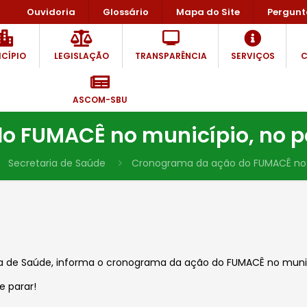
Ouvidoria
Glossário
Mapa do Site
Pergunt
CÍPIO
LEGISLAÇÃO
TRANSPARÊNCIA
SERVIÇOS
C
ASCOM-SBU
 FUMACÊ no município, no pe
Secretaria de Saúde
Cronograma da ação do FUMACÊ no m
ia de Saúde, informa o cronograma da ação do FUMACÊ no munic
 parar!