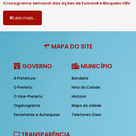
Cronograma semanal das ações de Fumacê e Bloqueio UBV
Leia mais...
MAPA DO SITE
GOVERNO
MUNICÍPIO
A Prefeitura
Bandeira
O Prefeito
Hino da Cidade
O Vice-Prefeito
História
Organograma
Mapa da cidade
Secretarias e Autarquias
Telefones úteis
TRANSPARÊNCIA