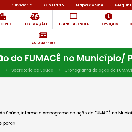
Ouvidoria
Glossário
Mapa do Site
Pergunt
CÍPIO
LEGISLAÇÃO
TRANSPARÊNCIA
SERVIÇOS
C
ASCOM-SBU
 do FUMACÊ no Município/ Pe
s
Secretaria de Saúde
Cronograma de ação do FUMACÊ n
4
a de Saúde, informa o cronograma de ação do FUMACÊ no Municípi
e parar!