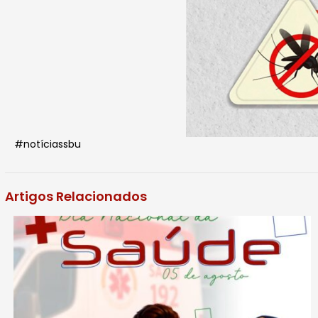
#notíciassbu
Artigos Relacionados