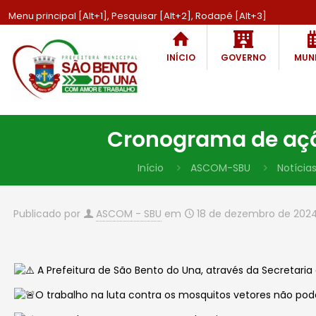
Menu principal [Alt+1], Pesquisar [Alt+2], Rodapé [Alt+3]
INÍCIO
GOVERNO
MUNI
Cronograma de ação
Início
ASCOM-SBU
Notícia
Publicado por
ASCOM - SBU
em
18 de dezembro de 202
A Prefeitura de São Bento do Una, através da Secretari
O trabalho na luta contra os mosquitos vetores não pod