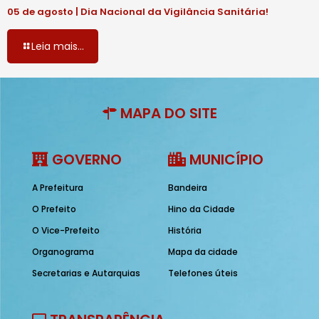
05 de agosto | Dia Nacional da Vigilância Sanitária!
Leia mais...
MAPA DO SITE
GOVERNO
MUNICÍPIO
A Prefeitura
Bandeira
O Prefeito
Hino da Cidade
O Vice-Prefeito
História
Organograma
Mapa da cidade
Secretarias e Autarquias
Telefones úteis