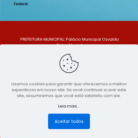
Federal
PREFEITURA MUNICIPAL: Palácio Municipal Osvaldo
Celso Maciel
ENDEREÇO: Praça Historiador Adalberto Paiva, nº 1,
Centro, São Bento do Una - PE. CEP: 553370-128
TELEFONE: (81) 99548-1569
E-MAIL: ouvidoria@saobentodouna.pe.gov.br
Siga-nos nas redes sociais:
Usamos cookies para garantir que oferecemos a melhor
experiência em nosso site. Se você continuar a usar este
Copyright 2021-2026 - Assessoria de Comunicação da
site, assumiremos que você está satisfeito com ele.
Prefeitura de São Bento do Una - PE
Leia mais...
Página desenvolvida pela agência de
publicidade
LumusWeb - Agência Digital
Aceitar todos