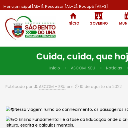
Menu principal [Alt+1], Pesquisar [Alt+2], Rodapé [Alt+3]
INÍCIO
GOVERNO
MUNI
Cuida, cuida, que ho
Início
ASCOM-SBU
Notícias
Publicado por
ASCOM - SBU
em
10 de agosto de 2022
Nessa viagem rumo ao conhecimento, os passageiros são
O Ensino Fundamental I é a fase da Educação onde a cr
leitura, escrita e cálculos mentais.