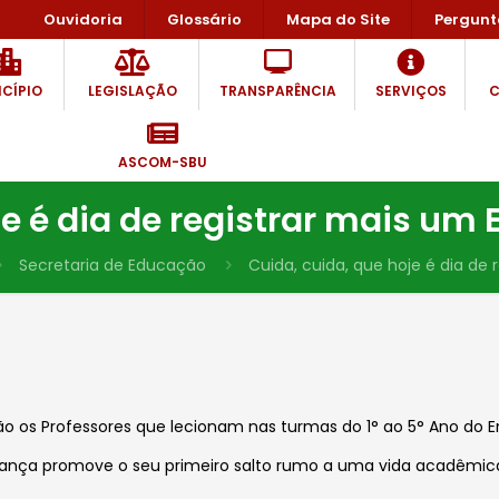
Ouvidoria
Glossário
Mapa do Site
Pergunt
CÍPIO
LEGISLAÇÃO
TRANSPARÊNCIA
SERVIÇOS
C
ASCOM-SBU
je é dia de registrar mais um
Secretaria de Educação
Cuida, cuida, que hoje é dia de
 os Professores que lecionam nas turmas do 1° ao 5° Ano do E
iança promove o seu primeiro salto rumo a uma vida acadêmica