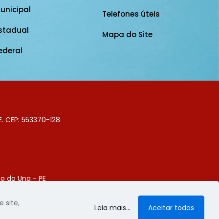
unicipal
Telefones úteis
stadual
Mapa do Site
ederal
E. CEP: 553370-128
o do Una - PE
Digital
 site,
Leia mais...
Aceitar todos