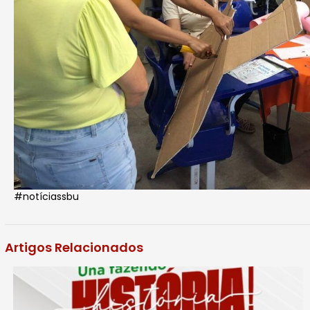
#notíciassbu
Artigos Relacionados