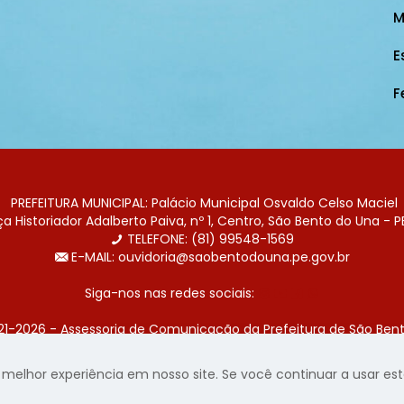
M
E
F
PREFEITURA MUNICIPAL: Palácio Municipal Osvaldo Celso Maciel
 Historiador Adalberto Paiva, nº 1, Centro, São Bento do Una - P
TELEFONE: (81) 99548-1569
E-MAIL: ouvidoria@saobentodouna.pe.gov.br
Siga-nos nas redes sociais:
21-2026 - Assessoria de Comunicação da Prefeitura de São Bent
 desenvolvida pela agência de publicidade
LumusWeb - Agência 
elhor experiência em nosso site. Se você continuar a usar este