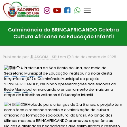
Culminância do BRINCAFRICANDO Celebra
Cultura Africana na Educação Infantil
Publicado por
ASCOM - SBU
em
3 de dezembro de 2025
A Prefeitura de São Bento do Una, por meio da
Secretaria Municipal
de Educação, realizou na noite desta
terça-feira (02) a Culminância Municipal do projeto
“BR
INCAFRICANDO”, reunindo apresentações das escolas da
Rede Municipal
e marcando o encerramento de mais uma
etapa de trabalhos voltados à Educação Infantil.
Voltado para crianças de 2 a 5 anos, o projeto tem
como foco o reconhecimento e a valorização da cultura
africana na formação sociocultural do Brasil. Ao longo dos
últimos meses, o BRINCAFRICANDO promoveu experiências
lúdicas e atividades pedagógicas que estimularam o respeito