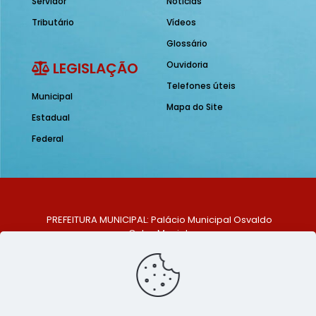
Servidor
Notícias
Tributário
Vídeos
Glossário
LEGISLAÇÃO
Ouvidoria
Telefones úteis
Municipal
Mapa do Site
Estadual
Federal
PREFEITURA MUNICIPAL: Palácio Municipal Osvaldo
Celso Maciel
ENDEREÇO: Praça Historiador Adalberto Paiva, nº 1,
Centro, São Bento do Una - PE. CEP: 553370-128
TELEFONE: (81) 99548-1569
E-MAIL: ouvidoria@saobentodouna.pe.gov.br
Siga-nos nas redes sociais: