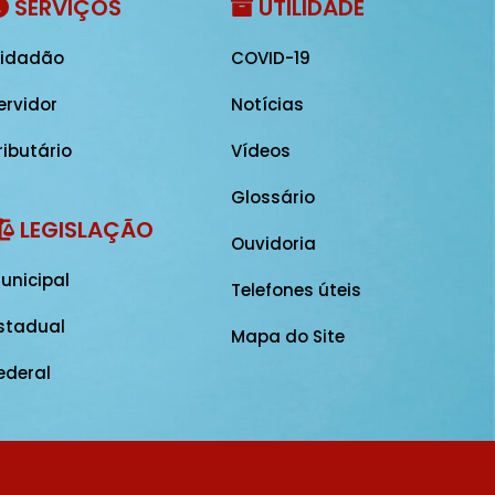
SERVIÇOS
UTILIDADE
idadão
COVID-19
ervidor
Notícias
ributário
Vídeos
Glossário
LEGISLAÇÃO
Ouvidoria
unicipal
Telefones úteis
stadual
Mapa do Site
ederal