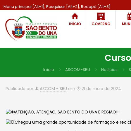
Menu principal [Alt+1], Pesquisar [Alt+2], Rodapé [Alt+3]
INÍCIO
GOVERNO
MUNI
Curso
Início
ASCOM-SBU
Notícias
S
Publicado por
ASCOM - SBU
em
21 de maio de 2024
ATENÇÃO, ATENÇÃO, SÃO BENTO DO UNA E REGIÃO!!!
Chegou uma grande oportunidade de formação e reci