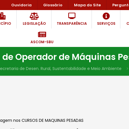
Ouvidoria
Glossário
Mapa do Site
Pergunt
CÍPIO
LEGISLAÇÃO
TRANSPARÊNCIA
SERVIÇOS
C
ASCOM-SBU
 de Operador de Máquinas P
ecretaria de Desen. Rural, Sustentabilidade e Meio Ambiente
clagem nos CURSOS DE MAQUINAS PESADAS