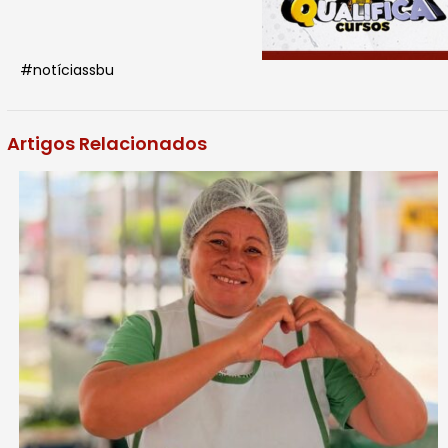
#notíciassbu
Artigos Relacionados