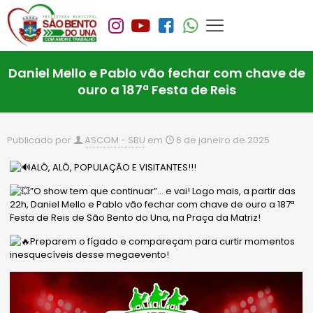
Daniel Mello e Pablo vão fechar com chave de
ouro a 187ª Festa de Reis
Publicado por
ASCOM - SBU
em
6 de janeiro de 2025
ALÔ, ALÔ, POPULAÇÃO E VISITANTES!!!
”O show tem que continuar”… e vai! Logo mais, a partir das
22h, Daniel Mello e Pablo vão fechar com chave de ouro a 187ª
Festa de Reis de São Bento do Una, na Praça da Matriz!
Preparem o fígado e compareçam para curtir momentos
inesquecíveis desse megaevento!