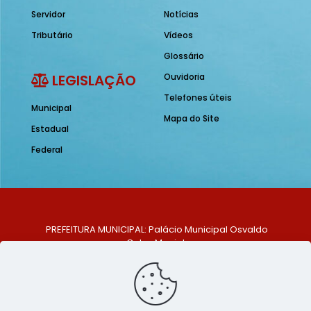
Servidor
Notícias
Tributário
Vídeos
Glossário
LEGISLAÇÃO
Ouvidoria
Telefones úteis
Municipal
Mapa do Site
Estadual
Federal
PREFEITURA MUNICIPAL: Palácio Municipal Osvaldo
Celso Maciel
ENDEREÇO: Praça Historiador Adalberto Paiva, nº 1,
Centro, São Bento do Una - PE. CEP: 553370-128
TELEFONE: (81) 99548-1569
E-MAIL: ouvidoria@saobentodouna.pe.gov.br