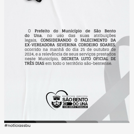
#notíciassbu