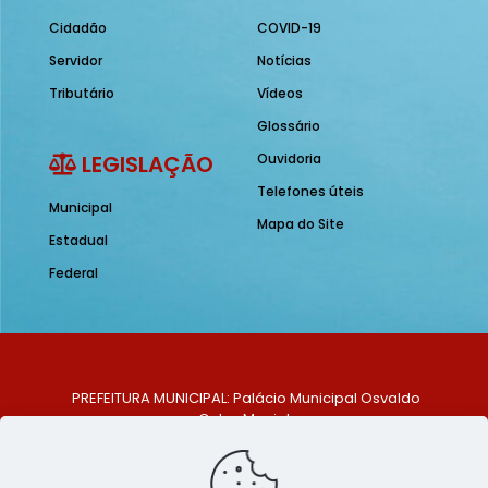
Cidadão
COVID-19
Servidor
Notícias
Tributário
Vídeos
Glossário
LEGISLAÇÃO
Ouvidoria
Telefones úteis
Municipal
Mapa do Site
Estadual
Federal
PREFEITURA MUNICIPAL: Palácio Municipal Osvaldo
Celso Maciel
ENDEREÇO: Praça Historiador Adalberto Paiva, nº 1,
Centro, São Bento do Una - PE. CEP: 553370-128
TELEFONE: (81) 99548-1569