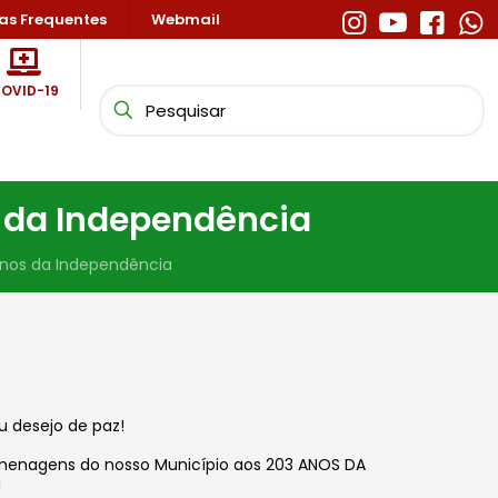
as Frequentes
Webmail
OVID-19
os da Independência
 anos da Independência
eu desejo de paz!
homenagens do nosso Município aos 203 ANOS DA
!