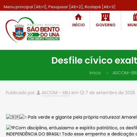
Menu principal [Alt+1], Pesquisar [Alt+2], Rodapé [Alt+3]
INÍCIO
GOVERNO
MUNI
Desfile cívico exa
Início
ASCOM-SB
Publicado por
ASCOM - SBU
em
7 de setembro de 2025
País verde e gigante pela própria natureza! Amarelo
Com disciplina, entusiasmo e espírito patriótico, os d
INDEPENDÊNCIA DO BRASIL! Todo esse
empenho
e dedicação 