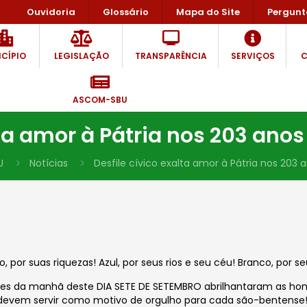
Ouvidoria
Glossário
Mapa do Site
Pergunt
CÍPIO
LEGISLAÇÃO
TRANSPARÊNCIA
SERVIÇOS
C
ASCOM-SBU
lta amor à Pátria nos 203 an
U
Notícias
Desfile cívico exalta amor à Pátria nos 203
, por suas riquezas! Azul, por seus rios e seu céu! Branco, por s
esfiles da manhã deste DIA SETE DE SETEMBRO abrilhantaram as 
devem servir como motivo de orgulho para cada são-bentense