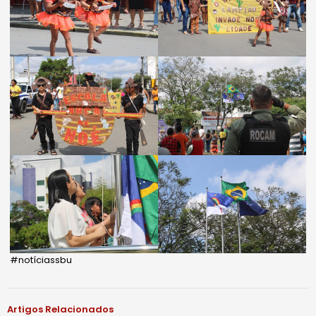
#notíciassbu
Artigos Relacionados