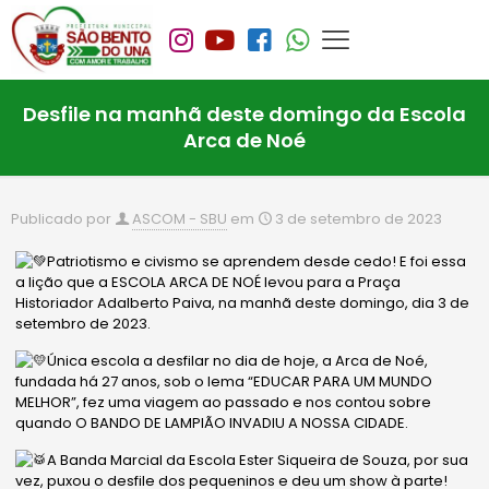
Desfile na manhã deste domingo da Escola
Arca de Noé
Publicado por
ASCOM - SBU
em
3 de setembro de 2023
Patriotismo e civismo se aprendem desde cedo! E foi essa
a lição que a ESCOLA ARCA DE NOÉ levou para a Praça
Historiador Adalberto Paiva, na manhã deste domingo, dia 3 de
setembro de 2023.
Única escola a desfilar no dia de hoje, a Arca de Noé,
fundada há 27 anos, sob o lema “EDUCAR PARA UM MUNDO
MELHOR”, fez uma viagem ao passado e nos contou sobre
quando O BANDO DE LAMPIÃO INVADIU A NOSSA CIDADE.
A Banda Marcial da Escola Ester Siqueira de Souza, por sua
vez, puxou o
desfile dos pequeninos e deu um show à parte!