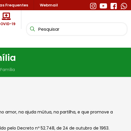
as Frequentes
Webmail
OVID-19
ília
Família
no amor, na ajuda mútua, na partilha, e que promove a
ído pelo
Decreto
nº 52.748, de 24 de outubro de 1963.