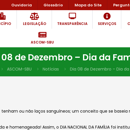
Ouvidoria
Glossário
Mapa do Site
Pergunt
CÍPIO
LEGISLAÇÃO
TRANSPARÊNCIA
SERVIÇOS
C
ASCOM-SBU
 08 de Dezembro – Dia da Fam
ASCOM-SBU
Notícias
Dia 08 de Dezembro – Dia da 
que tenham ou não laços sanguíneos; um conceito que se baseia 
 e homenageada! Assim, o DIA NACIONAL DA FAMÍLIA foi institu