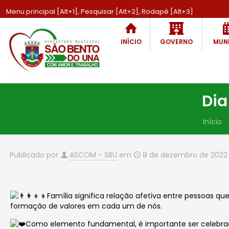
Menu principal [Alt+1], Pesquisar [Alt+2], Rodapé [Alt+3]
INÍCIO
GOVERNO
MUNI
Dia
Início
Publicado por
ASCOM - SBU
em
8 de dezembro de 2022
Família significa relação afetiva entre pessoas 
formação de valores em cada um de nós.
Como elemento fundamental, é importante ser celebrada