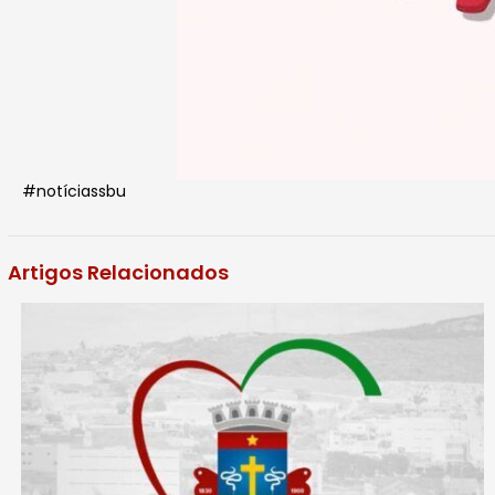
#notíciassbu
Artigos Relacionados