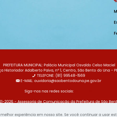
M
E
F
PREFEITURA MUNICIPAL: Palácio Municipal Osvaldo Celso Maciel
 Historiador Adalberto Paiva, nº 1, Centro, São Bento do Una - P
TELEFONE: (81) 99548-1569
E-MAIL: ouvidoria@saobentodouna.pe.gov.br
Siga-nos nas redes sociais:
21-2026 - Assessoria de Comunicação da Prefeitura de São Bent
 desenvolvida pela agência de publicidade
LumusWeb - Agência 
elhor experiência em nosso site. Se você continuar a usar este