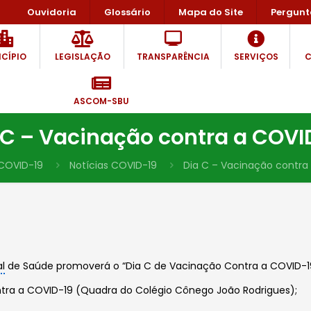
Ouvidoria
Glossário
Mapa do Site
Pergunt
CÍPIO
LEGISLAÇÃO
TRANSPARÊNCIA
SERVIÇOS
C
ASCOM-SBU
 C – Vacinação contra a COVI
COVID-19
Notícias COVID-19
Dia C – Vacinação contra
al
de Saúde promoverá o “Dia C de Vacinação Contra a COVID-19” 
ntra a COVID-19 (Quadra do Colégio Cônego João Rodrigues);