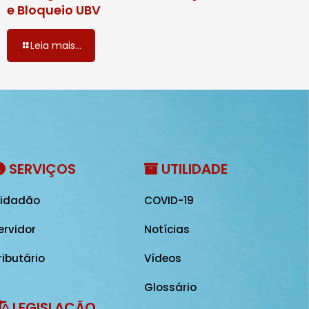
e Bloqueio UBV
Leia mais...
SERVIÇOS
UTILIDADE
idadão
COVID-19
ervidor
Notícias
ributário
Vídeos
Glossário
LEGISLAÇÃO