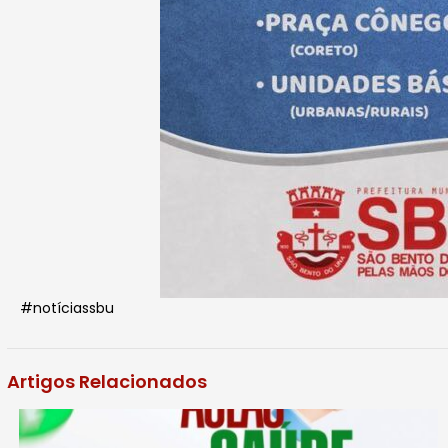
#notíciassbu
Artigos Relacionados