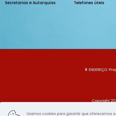
Secretarias e Autarquias
Telefones úteis
ENDEREÇO: Praça
Copyright 20
Página
Usamos cookies para garantir que oferecemos a m