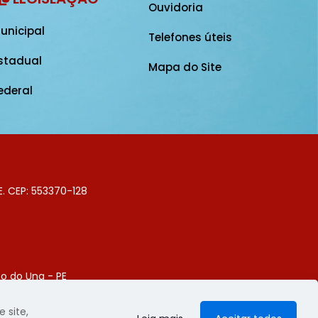
Ouvidoria
unicipal
Telefones úteis
stadual
Mapa do Site
ederal
E. CEP: 553370-128
o do Una - PE
Digital
 site,