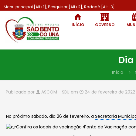
Menu principal [Alt+1], Pesquisar [Alt+2], Rodapé [Alt+3]
INÍCIO
GOVERNO
MUNI
Dia
Início
Publicado por
ASCOM - SBU
em
24 de fevereiro de 2022
No próximo sábado, dia 26 de fevereiro, a
Secretaria Municip
Confira os locais de vacinação:•Ponto de Vacinação co