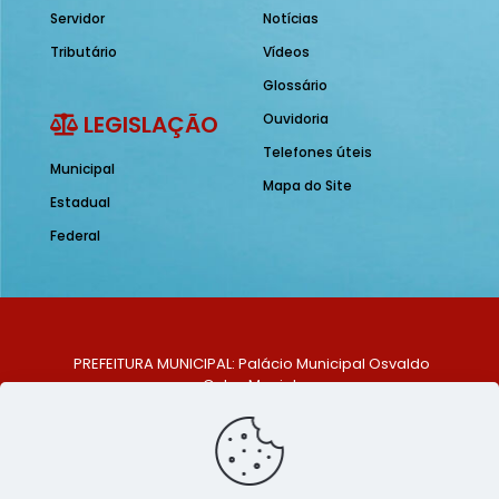
Servidor
Notícias
Tributário
Vídeos
Glossário
LEGISLAÇÃO
Ouvidoria
Telefones úteis
Municipal
Mapa do Site
Estadual
Federal
PREFEITURA MUNICIPAL: Palácio Municipal Osvaldo
Celso Maciel
ENDEREÇO: Praça Historiador Adalberto Paiva, nº 1,
Centro, São Bento do Una - PE. CEP: 553370-128
TELEFONE: (81) 99548-1569
E-MAIL: ouvidoria@saobentodouna.pe.gov.br