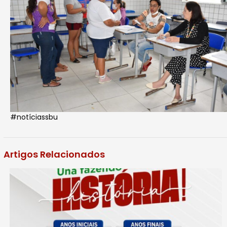
#notíciassbu
Artigos Relacionados