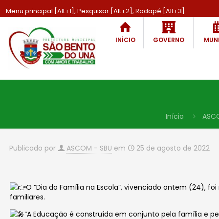
Menu principal [Alt+1], Pesquisar [Alt+2], Rodapé [Alt+3]
INÍCIO
GOVERNO
MUNI
Início
ASC
Publicado por
ASCOM - SBU
em
25 de agosto de 2022
O “Dia da Família na Escola”, vivenciado ontem (24), f
familiares.
“A Educação é construída em conjunto pela família e p