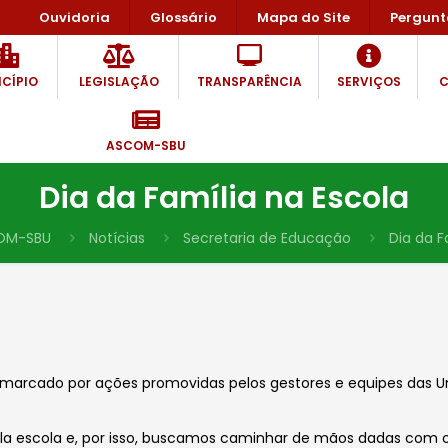
Ouvidoria
Glossário
Mapa do Site
Pergunt
CÍPIO
LEGISLAÇÃO
TRANSPARÊNCIA
SERVIÇOS
C
ASCOM-SBU
Dia da Família na Escola
OM-SBU
Notícias
Secretaria de Educação
Dia da F
oi marcado por ações promovidas pelos gestores e equipes das U
ela escola e, por isso, buscamos caminhar de mãos dadas com o