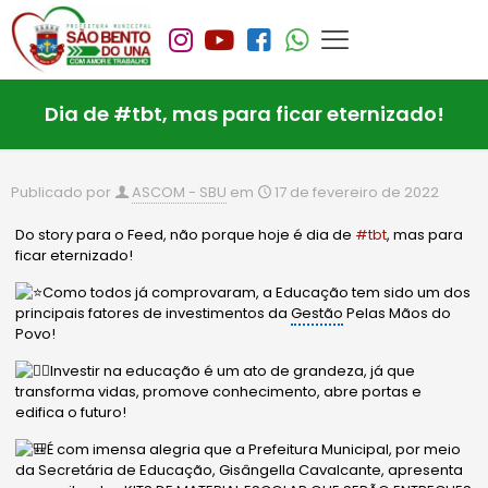
Dia de #tbt, mas para ficar eternizado!
Publicado por
ASCOM - SBU
em
17 de fevereiro de 2022
Do story para o Feed, não porque hoje é dia de
#tbt
, mas para
ficar eternizado!
Como todos já comprovaram, a Educação tem sido um dos
principais fatores de investimentos da
Gestão
Pelas Mãos do
Povo!
Investir na educação é um ato de grandeza, já que
transforma vidas, promove conhecimento, abre portas e
edifica o futuro!
É com imensa alegria que a Prefeitura Municipal, por meio
da Secretária de Educação, Gisângella Cavalcante, apresenta