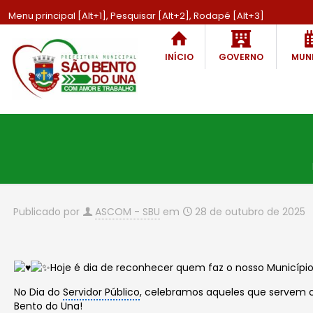
Menu principal [Alt+1], Pesquisar [Alt+2], Rodapé [Alt+3]
INÍCIO
GOVERNO
MUNI
Publicado por
ASCOM - SBU
em
28 de outubro de 2025
Hoje é dia de reconhecer quem faz o nosso Municípi
No Dia do
Servidor Público
, celebramos aqueles que servem 
Bento do Una!