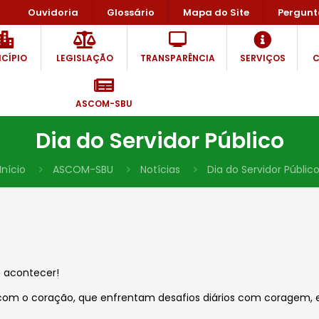
Ouvidoria
Glossário
Mapa do Site
Pergunt
CÍPIO
LEGISLAÇÃO
TRANSPARÊNCIA
SERVIÇOS
C
ASCOM-SBU
Dia do Servidor Público
Início
ASCOM-SBU
Notícias
Dia do Servidor Públic
o acontecer!
com o coração, que enfrentam desafios diários com coragem,