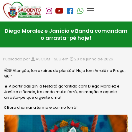
Diego Moralez e Janício e Banda comandam
o arrasta-pé hoje!
Publicado por
ASCOM - SBU
em
20 de junho de 2026
🤠🪗 Atenção, forrozeiros de plantão! Hoje tem Arraiá na Praça,
viu?
🔥 A partir das 21h, a festa tá garantida com Diego Moralez e
Janício e Banda, trazendo muito forró, animação e aquele
arrasta-pé que a gente ama!
💃 Bora chamar a turma e cair no forró!