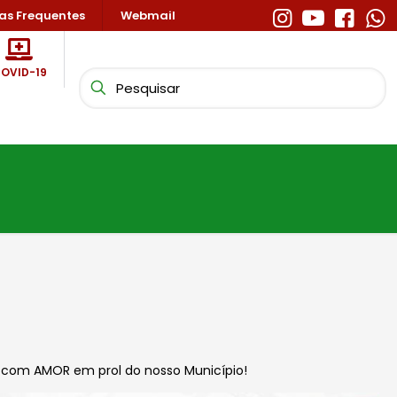
as Frequentes
Webmail
OVID-19
 com AMOR em prol do nosso Município!