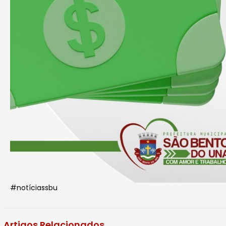
#notíciassbu
Artigos Relacionados