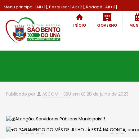
Menu principal [Alt+1], Pesquisar [Alt+2], Rodapé [Alt+3]
INÍCIO
GOVERNO
MUNI
Publicado por
ASCOM - SBU
em
28 de julho de 2023
Atenção, Servidores Públicos Municipais!!!
O
PAGAMENTO
DO MÊS DE JULHO JÁ ESTÁ NA
CONTA
, com