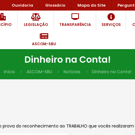
Ouvidoria
Glossário
Mapa do Site
Pergunt
CÍPIO
LEGISLAÇÃO
TRANSPARÊNCIA
SERVIÇOS
C
ASCOM-SBU
Dinheiro na Conta!
Início
ASCOM-SBU
Notícias
Dinheiro na Conta!
o prova do reconhecimento ao TRABALHO que vocês realizaram