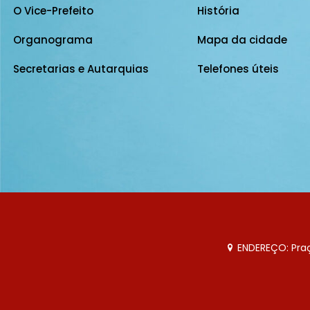
O Vice-Prefeito
História
Organograma
Mapa da cidade
Secretarias e Autarquias
Telefones úteis
ENDEREÇO: Praça