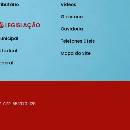
ributário
Vídeos
Glossário
LEGISLAÇÃO
Ouvidoria
unicipal
Telefones úteis
stadual
Mapa do Site
ederal
E. CEP: 553370-128