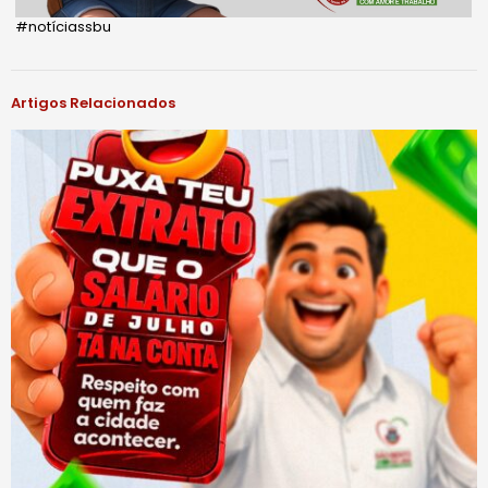
#notíciassbu
Artigos Relacionados