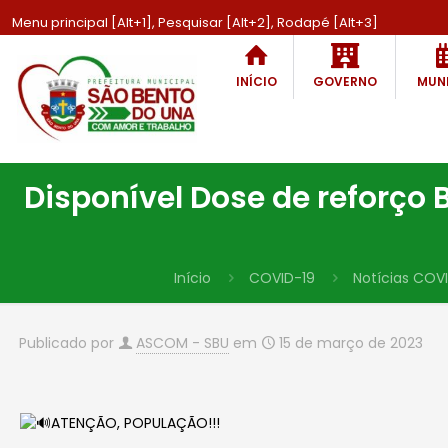
Menu principal [Alt+1], Pesquisar [Alt+2], Rodapé [Alt+3]
INÍCIO
GOVERNO
MUNI
Disponível Dose de reforço B
Início
COVID-19
Notícias COV
Publicado por
ASCOM - SBU
em
15 de março de 2023
ATENÇÃO, POPULAÇÃO!!!