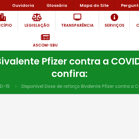
Ouvidoria
Glossário
Mapa do Site
Pergunt
CÍPIO
LEGISLAÇÃO
TRANSPARÊNCIA
SERVIÇOS
C
ASCOM-SBU
ivalente Pfizer contra a COVI
confira:
ID-19
Disponível Dose de reforço Bivalente Pfizer contra a CO