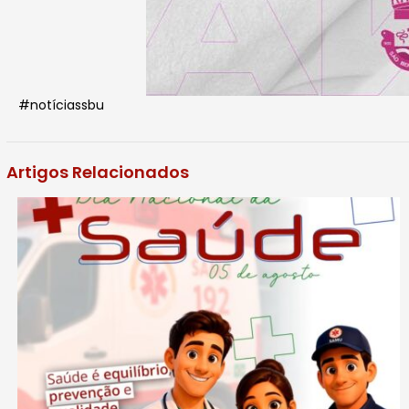
#notíciassbu
Artigos Relacionados