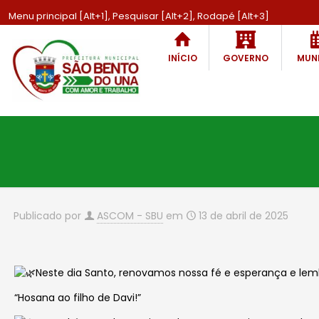
Menu principal [Alt+1], Pesquisar [Alt+2], Rodapé [Alt+3]
INÍCIO
GOVERNO
MUNI
Publicado por
ASCOM - SBU
em
13 de abril de 2025
Neste dia Santo, renovamos nossa fé e esperança e lem
“Hosana ao filho de
Davi!”