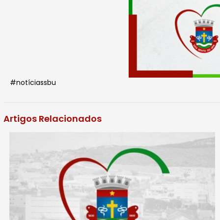
#notíciassbu
Artigos Relacionados