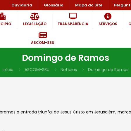
Ouvidoria
Glossário
Mapa do Site
Pergunt
CÍPIO
LEGISLAÇÃO
TRANSPARÊNCIA
SERVIÇOS
C
ASCOM-SBU
Domingo de Ramos
Início
ASCOM-SBU
Notícias
Domingo de Ramos
bramos a entrada triunfal de Jesus Cristo em Jerusalém, marc