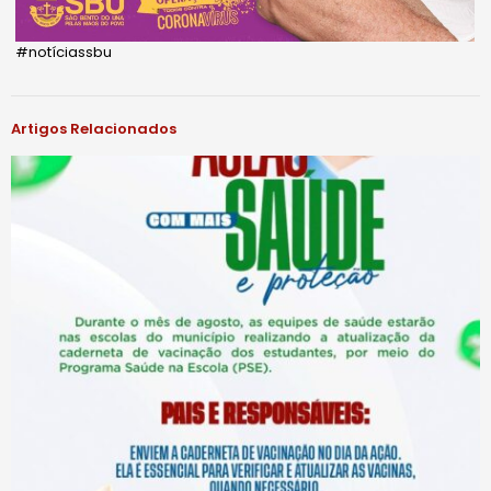
#notíciassbu
Artigos Relacionados