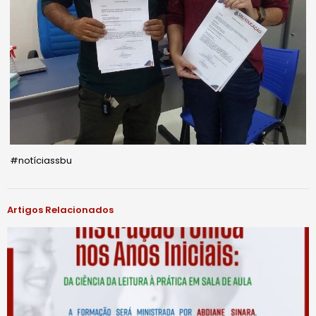
#notíciassbu
Artigos Relacionados