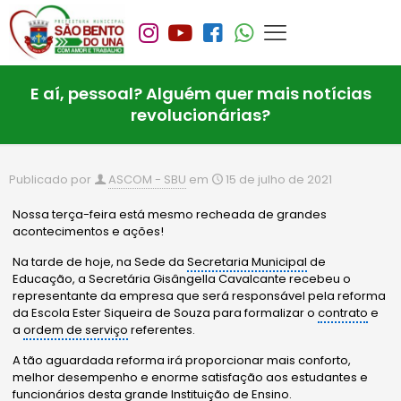
E aí, pessoal? Alguém quer mais notícias
revolucionárias?
Publicado por
ASCOM - SBU
em
15 de julho de 2021
Nossa terça-feira está mesmo recheada de grandes
acontecimentos e ações!
Na tarde de hoje, na Sede da
Secretaria Municipal
de
Educação, a Secretária Gisângella Cavalcante recebeu o
representante da empresa que será responsável pela reforma
da Escola Ester Siqueira de Souza para formalizar o
contrato
e
a
ordem de serviço
referentes.
A tão aguardada reforma irá proporcionar mais conforto,
melhor desempenho e enorme satisfação aos estudantes e
funcionários desta grande Instituição de Ensino.