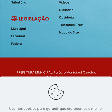
Tributário
Vídeos
Glossário
LEGISLAÇÃO
Ouvidoria
Telefones úteis
Municipal
Mapa do Site
Estadual
Federal
PREFEITURA MUNICIPAL: Palácio Municipal Osvaldo
Celso Maciel
ENDEREÇO: Praça Historiador Adalberto Paiva, nº 1,
Centro, São Bento do Una - PE. CEP: 553370-128
TELEFONE: (81) 99548-1569
E-MAIL: ouvidoria@saobentodouna.pe.gov.br
Siga-nos nas redes sociais:
Usamos cookies para garantir que oferecemos a melhor